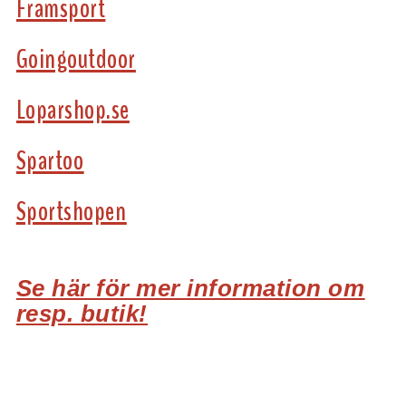
Framsport
Goingoutdoor
Loparshop.se
Spartoo
Sportshopen
Se här för mer information om
resp. butik!