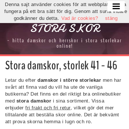
Denna sajt använder cookies för att webbplatsen ska
HEM
fungera på ett bra sätt för dig. Genom att surfa vidare
godkänner du detta.
Vad är cookies?
stäng
DAMSKOR STORA STORLEKAR
STORA SKOR
HERRSKOR STORA STORLEKAR
- hitta damskor och herrskor i stora storlekar
BREDA DAMSKOR
online!
BREDA HERRSKOR
Stora damskor, storlek 41 - 46
KONTAKTA
OM OSS
Letar du efter
damskor i större storlekar
men har
svårt att finna vad du vill ha ute de vanliga
BUTIKSINFORMATION
butikerna? Det finns en del riktigt bra onlinebutiker
med
stora damskor
i sina sortiment. Vissa
INTEGRITETSPOLICY
erbjuder
fri frakt och fri retur
, vilket gör det mer
NYHETER/KAMPANJER
tilltalande att beställa skor online. Det är bekvämt
att prova skorna hemma i lugn och ro.