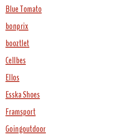
Blue Tomato
bonprix
booztlet
Cellbes
Ellos
Esska Shoes
Framsport
Goingoutdoor