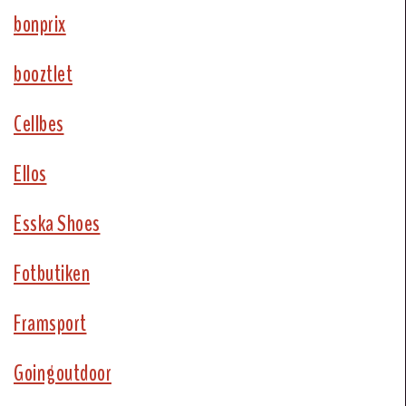
bonprix
booztlet
Cellbes
Ellos
Esska Shoes
Fotbutiken
Framsport
Goingoutdoor