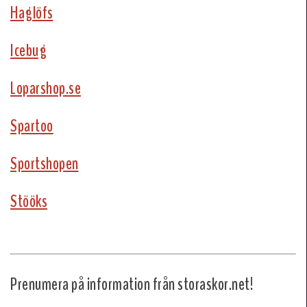
Haglöfs
Icebug
Loparshop.se
Spartoo
Sportshopen
Stööks
Prenumera på information från storaskor.net!