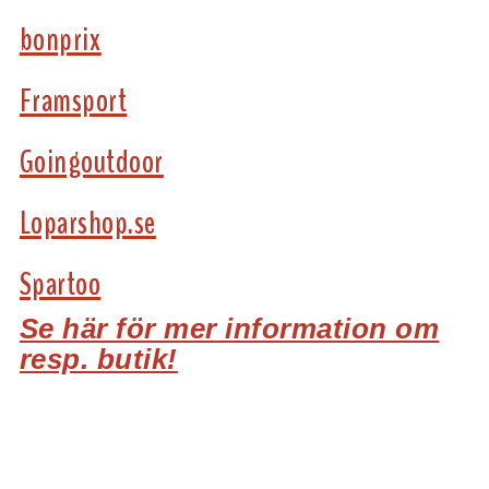
bonprix
Framsport
Goingoutdoor
Loparshop.se
Spartoo
Se här för mer information om
resp. butik!