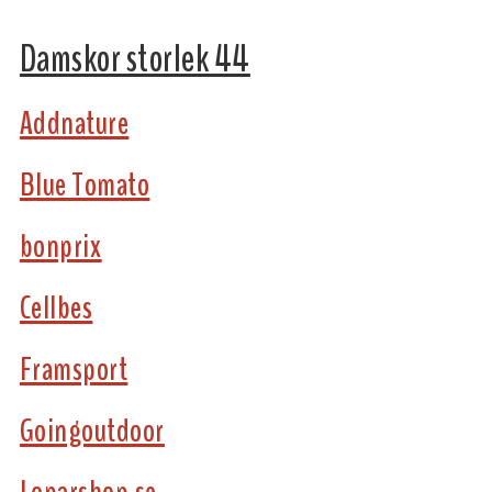
Damskor storlek 44
Addnature
Blue Tomato
bonprix
Cellbes
Framsport
Goingoutdoor