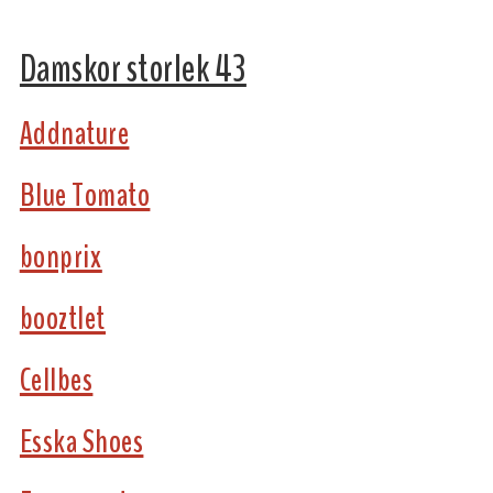
Damskor storlek 43
Addnature
Blue Tomato
bonprix
booztlet
Cellbes
Esska Shoes