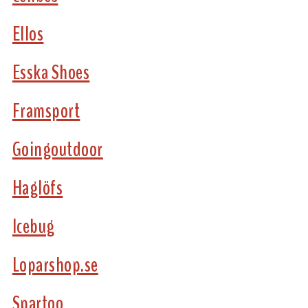
Ellos
Esska Shoes
Framsport
Goingoutdoor
Haglöfs
Icebug
Loparshop.se
Spartoo