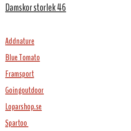
Damskor storlek 46
Addnature
Blue Tomato
Framsport
Goingoutdoor
Loparshop.se
Spartoo