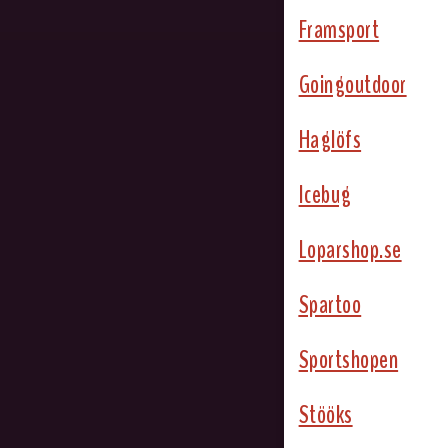
Framsport
Goingoutdoor
Haglöfs
Icebug
Loparshop.se
Spartoo
Sportshopen
Stööks