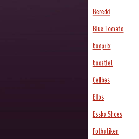
Beredd
Blue Tomato
bonprix
booztlet
Cellbes
Ellos
Esska Shoes
Fotbutiken