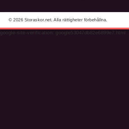
© 2026 Storaskor.net. Alla rättigheter förbehållna.
google-site-verification: google53047db82e6899e7.html