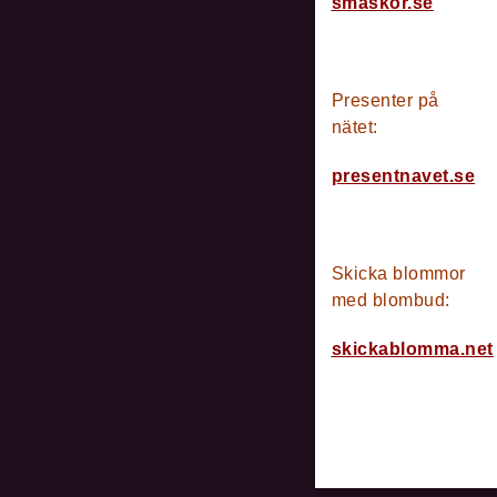
smaskor.se
Presenter på
nätet
:
presentnavet.se
Skicka blommor
med blombud:
skickablomma.net