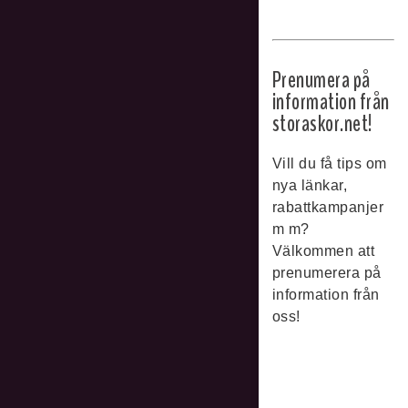
Prenumera på
information från
storaskor.net!
Vill du få tips om
nya länkar,
rabattkampanjer
m m?
Välkommen att
prenumerera på
information från
oss!