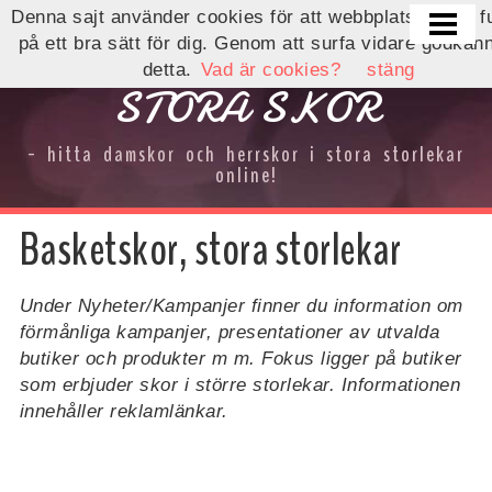
Denna sajt använder cookies för att webbplatsen ska f
HEM
på ett bra sätt för dig. Genom att surfa vidare godkän
detta.
Vad är cookies?
stäng
DAMSKOR STORA STORLEKAR
STORA SKOR
HERRSKOR STORA STORLEKAR
- hitta damskor och herrskor i stora storlekar
BREDA DAMSKOR
online!
BREDA HERRSKOR
Basketskor, stora storlekar
KONTAKTA
OM OSS
Under Nyheter/Kampanjer finner du information om
förmånliga kampanjer, presentationer av utvalda
BUTIKSINFORMATION
butiker och produkter m m. Fokus ligger på butiker
som erbjuder skor i större storlekar. Informationen
INTEGRITETSPOLICY
innehåller reklamlänkar.
NYHETER/KAMPANJER