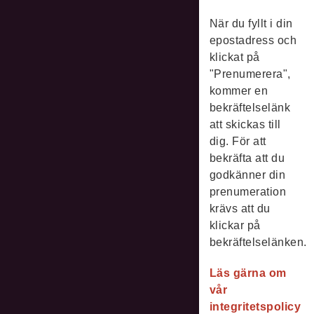
När du fyllt i din
epostadress och
klickat på
"Prenumerera",
kommer en
bekräftelselänk
att skickas till
dig. För att
bekräfta att du
godkänner din
prenumeration
krävs att du
klickar på
bekräftelselänken.
Läs gärna om
vår
integritetspolicy