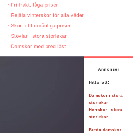
Fri frakt, låga priser
Rejäla vinterskor för alla väder
Skor till förmånliga priser
Stövlar i stora storlekar
Damskor med bred läst
Annonser
Hitta rätt:
Damskor i stora
storlekar
Herrskor i stora
storlekar
Breda damskor